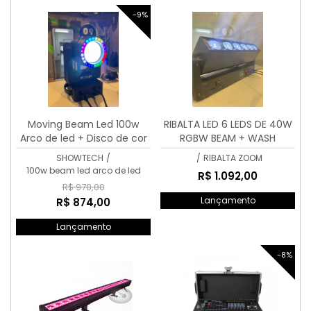
-9%
Moving Beam Led 100w
RIBALTA LED 6 LEDS DE 40W
Arco de led + Disco de cor
RGBW BEAM + WASH
+ desenhos
SHOWTECH
/
/
RIBALTA ZOOM
100w beam led arco de led
R$ 1.092,00
R$ 970,00
Lançamento
R$ 874,00
Lançamento
-8%