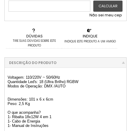
CALCULAR
4x com juros de R$ 110,92
10x com juros de R$ 47,44
5x com juros de R$ 90,24
11x com juros de R$ 43,66
Não sei meu cep
6x com juros de R$ 76,24
12x com juros de R$ 40,51
DÚVIDAS
INDIQUE
TIRE SUAS DÚVIDAS SOBRE ESTE
INDIQUE ESTE PRODUTO A UM AMIGO
PRODUTO
DESCRIÇÃO DO PRODUTO
Voltagem: 110/220V ~ 50/60Hz
Quantidade Led's: 18 (Ultra Brilho) RGBW
Modos de Operação: DMX /AUTO
Dimensões: 101 x 6 x 6cm
Peso: 2,5 Kg
O que acompanha?
1- Ribalta 18x12W 4 em 1
1- Cabo de Energia
1- Manual de Instruções