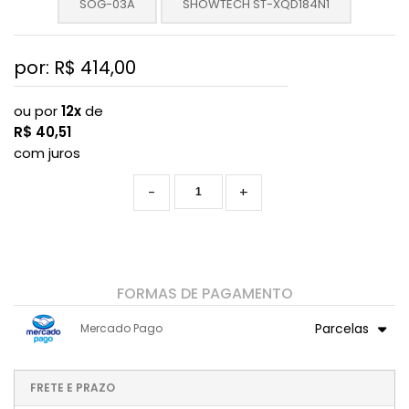
SOG-03A
SHOWTECH ST-XQD184N1
por: R$
414,00
ou por
12x
de
R$
40,51
com juros
-
+
FORMAS DE PAGAMENTO
Parcelas
Mercado Pago
1x sem juros de R$ 414,00
7x com juros de R$ 66,14
2x com juros de R$ 211,95
8x com juros de R$ 58,21
FRETE E PRAZO
3x com juros de R$ 144,60
9x com juros de R$ 52,08