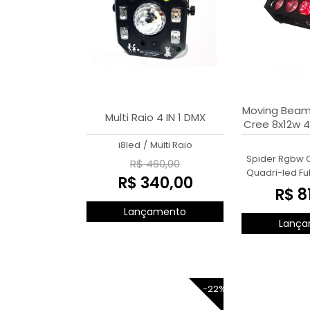
Moving Beam
Multi Raio 4 IN 1 DMX
Cree 8x12w 4
Full 
i8led
/
Multi Raio
Spider Rgbw C
R$ 460,00
Quadri-led Ful
R$ 340,00
R$ 8
Lançamento
Lança
-22%