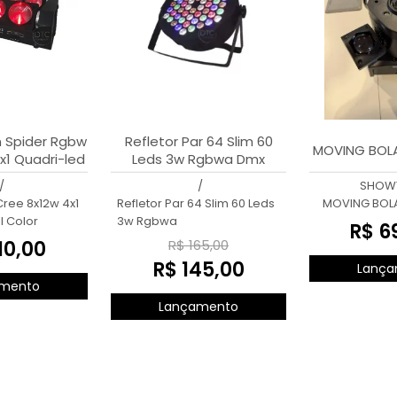
 Spider Rgbw
Refletor Par 64 Slim 60
MOVING BOL
x1 Quadri-led
Leds 3w Rgbwa Dmx
Color
Strobo
/
/
SHOW
ree 8x12w 4x1
Refletor Par 64 Slim 60 Leds
MOVING BOL
l Color
3w Rgbwa
R$ 6
10,00
R$ 165,00
R$ 145,00
Lança
mento
Lançamento