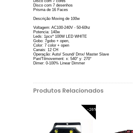
Disco com 7 cores
Disco com 7 desenhos
Prisma de 16 Faces
Descrição Moving de 100w
Voltagem: AC100-240V - 50-60hz
Potencia: 140w
Leds: 1pcs* 100W LED WHITE
Gobo: 7gobo + open,
Color: 7 color + open
Canais: 12 CH
Operação: Auto/ Sound/ Dmx/ Master Slave
Pan/Tilmovement: x: 540° y: 270°
Dimer: 0-100% Linear Dimmer
Produtos Relacionados
-26%