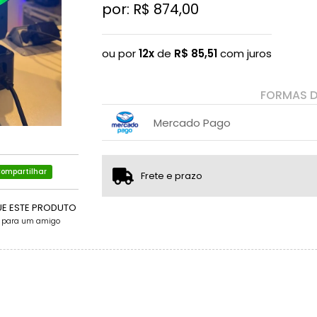
por: R$
874,00
ou por
12x
de
R$
85,51
com juros
FORMAS 
Mercado Pago
1x sem juros de R$ 874,00
2x com juros de R$ 447,44
ompartilhar
Frete e prazo
3x com juros de R$ 305,26
4x com juros de R$ 234,17
UE ESTE PRODUTO
e para um amigo