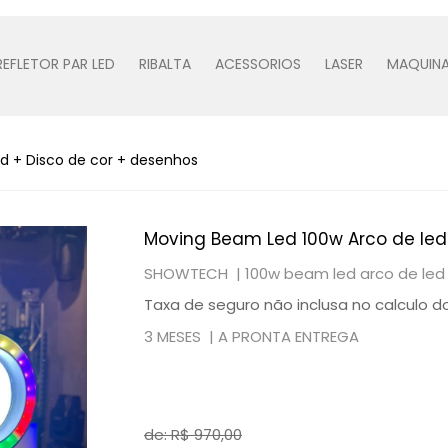
REFLETOR PAR LED
RIBALTA
ACESSORIOS
LASER
MAQUINA
d + Disco de cor + desenhos
Moving Beam Led 100w Arco de led
SHOWTECH |
100w beam led arco de led
Taxa de seguro não inclusa no calculo do
3 MESES |
A PRONTA ENTREGA
de: R$
970,00