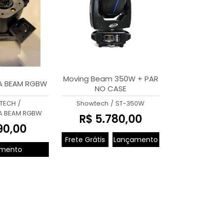
Moving Beam 350W + PAR
A BEAM RGBW
NO CASE
TECH
/
Showtech
/
ST-350W
A BEAM RGBW
R$ 5.780,00
90,00
Frete Grátis
Lançamento
mento