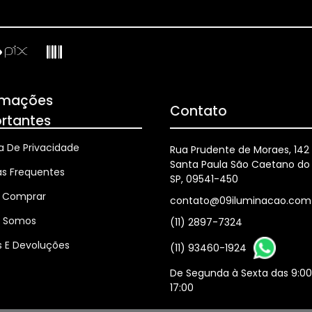
rmações
Contato
rtantes
ca De Privacidade
Rua Prudente de Moraes, 142
Santa Paula São Caetano do 
as Frequentes
SP, 09541-450
 Comprar
contato@09iluminacao.com
 Somos
(11) 2897-7324
s E Devoluções
(11) 93460-1924
De Segunda à Sexta das 9:00
17:00