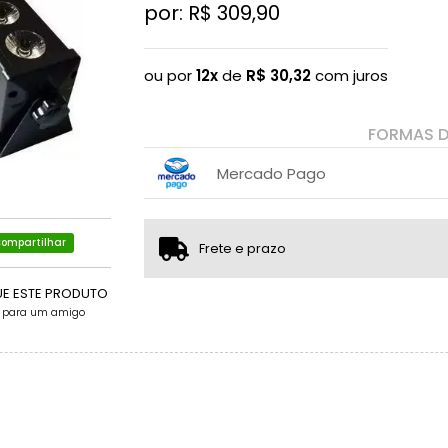
por: R$
309,90
ou por
12x
de
R$
30,32
com juros
FORMAS 
Mercado Pago
1x sem juros de R$ 309,90
2x com juros de R$ 158,65
ompartilhar
Frete e prazo
3x com juros de R$ 108,24
4x com juros de R$ 83,03
UE ESTE PRODUTO
e para um amigo