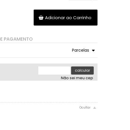
Adicionar ao Carrinho
DE PAGAMENTO
Parcelas
5x com juros de R$ 67,55
9x com juros de R$ 38,98
6x com juros de R$ 57,07
10x com juros de R$ 35,51
calcular
7x com juros de R$ 49,51
11x com juros de R$ 32,68
Não sei meu cep
8x com juros de R$ 43,58
12x com juros de R$ 30,32