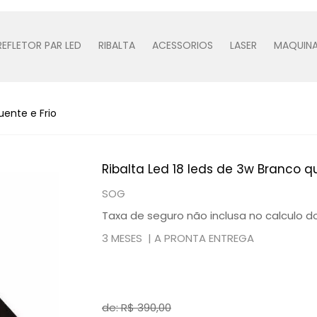
REFLETOR PAR LED
RIBALTA
ACESSORIOS
LASER
MAQUINA
uente e Frio
Ribalta Led 18 leds de 3w Branco qu
SOG
Taxa de seguro não inclusa no calculo do
3 MESES |
A PRONTA ENTREGA
de: R$
390,00