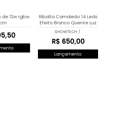
s de 12w rgbw
Ribalta Camaleão 14 Leds
cm
Efeito Branco Quente Luz
Rgbw Dmx
SHOWTECH
/
95,50
R$ 650,00
mento
Lançamento