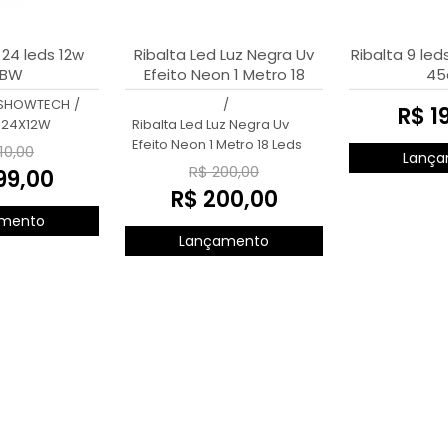
 24 leds 12w
Ribalta Led Luz Negra Uv
Ribalta 9 led
BW
Efeito Neon 1 Metro 18
45
Leds de 3w
 SHOWTECH
/
/
R$ 1
 24X12W
Ribalta Led Luz Negra Uv
Efeito Neon 1 Metro 18 Leds
10,00
Lança
R$ 200,00
99,00
R$ 200,00
mento
Lançamento