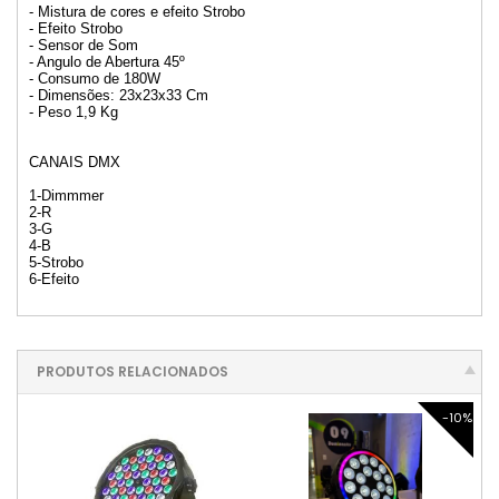
- Mistura de cores e efeito Strobo
- Efeito Strobo
- Sensor de Som
- Angulo de Abertura 45º
- Consumo de 180W
- Dimensões: 23x23x33 Cm
- Peso 1,9 Kg
CANAIS DMX
1-Dimmmer
2-R
3-G
4-B
5-Strobo
6-Efeito
PRODUTOS RELACIONADOS
-10%