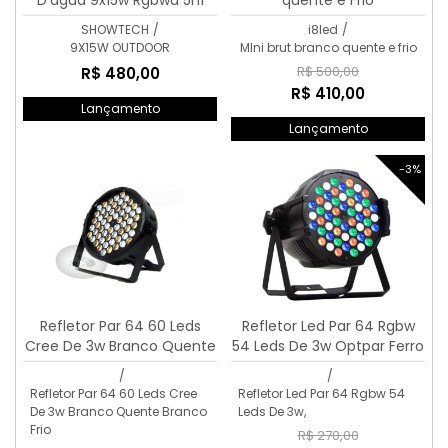
D'água 9x15w Rgbwa 5n1
quente e Frio
Pentaled
SHOWTECH
/
i8led
/
9X15W OUTDOOR
MIni brut branco quente e frio
R$ 500,00
R$ 480,00
R$ 410,00
Lançamento
Lançamento
-3%
Refletor Par 64 60 Leds
Refletor Led Par 64 Rgbw
Cree De 3w Branco Quente
54 Leds De 3w Optpar Ferro
Branco Frio
/
/
Refletor Par 64 60 Leds Cree
Refletor Led Par 64 Rgbw 54
De 3w Branco Quente Branco
Leds De 3w,
Frio
R$ 270,00