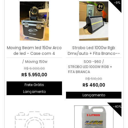
-9%
Moving Beam led 150w Arco
Strobo Led 1000w Rgb
de led - Case com 4
Dmx/auto + Fita Branco--
UNIDADES
/
Moving 150w
SOG -960
/
STROBO LED 1000W RGB +
R$ 6.000,00
FITA BRANCA
R$ 5.950,00
R$ 510,00
R$ 460,00
Frete Grátis
Lançamento
Lançamento
-40%