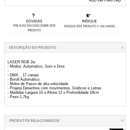
Não sei meu cep
6x com juros de R$ 186,91
12x com juros de R$ 99,31
DÚVIDAS
INDIQUE
TIRE SUAS DÚVIDAS SOBRE ESTE
INDIQUE ESTE PRODUTO A UM AMIGO
PRODUTO
DESCRIÇÃO DO PRODUTO
LASER RGB 2w
- Modos: Automatico, Som e Dmx
-
- DMX _ 17 canais
- Bivolt Automático
- Motor de Passo de alta velocidade
- Projeta Desenhos com movimentos, Graficos e Letras.
- Medidas Largura 15 x Altura 13 x Profundidade 18cm
- Peso 1,7kg
PRODUTOS RELACIONADOS