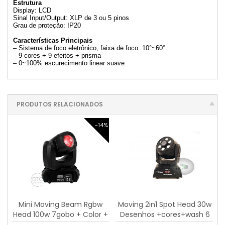
Estrutura
Display: LCD
Sinal Input/Output: XLP de 3 ou 5 pinos
Grau de proteção: IP20
Características Principais
– Sistema de foco eletrônico, faixa de foco: 10°~60°
– 9 cores + 9 efeitos + prisma
– 0~100% escurecimento linear suave
PRODUTOS RELACIONADOS
-14%
Mini Moving Beam Rgbw
Moving 2in1 Spot Head 30w
Head 100w 7gobo + Color +
Desenhos +cores+wash 6
Open
Leds Rgbw