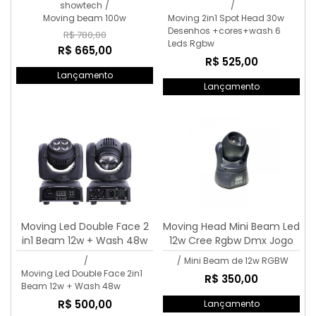
showtech
/
/
Moving beam 100w
Moving 2in1 Spot Head 30w
Desenhos +cores+wash 6
R$ 780,00
Leds Rgbw
R$ 665,00
R$ 525,00
Lançamento
Lançamento
Moving Led Double Face 2
Moving Head Mini Beam Led
in1 Beam 12w + Wash 48w
12w Cree Rgbw Dmx Jogo
Dmx Strobo
De Luz
/
/
Mini Beam de 12w RGBW
Moving Led Double Face 2in1
R$ 350,00
Beam 12w + Wash 48w
R$ 500,00
Lançamento