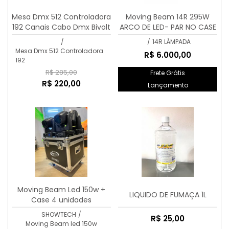
Mesa Dmx 512 Controladora
Moving Beam 14R 295W
192 Canais Cabo Dmx Bivolt
ARCO DE LED- PAR NO CASE
/
/
14R LÂMPADA
Mesa Dmx 512 Controladora
R$ 6.000,00
192
R$ 285,00
Frete Grátis
R$ 220,00
Lançamento
Moving Beam Led 150w +
LIQUIDO DE FUMAÇA 1L
Case 4 unidades
SHOWTECH
/
R$ 25,00
Moving Beam led 150w