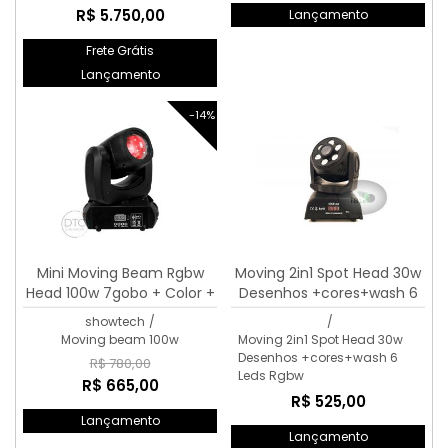
R$ 5.750,00
Lançamento
Frete Grátis
Lançamento
-14%
Mini Moving Beam Rgbw
Moving 2in1 Spot Head 30w
Head 100w 7gobo + Color +
Desenhos +cores+wash 6
Open
Leds Rgbw
showtech
/
/
Moving beam 100w
Moving 2in1 Spot Head 30w
Desenhos +cores+wash 6
R$ 780,00
Leds Rgbw
R$ 665,00
R$ 525,00
Lançamento
Lançamento